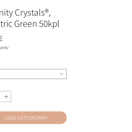
nity Crystals®,
tric Green 50kpl
Hinta
€
ytetty
LISÄÄ OSTOSKORIIN