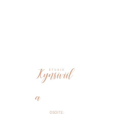
Kynsiviil
S T U D I O
a
OSOITE: