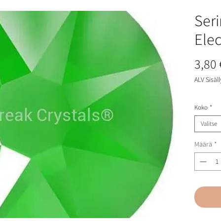
Seri
Elec
3,80 
ALV Sisäll
Koko
*
Valitse
Määrä
*